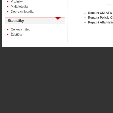
Vrtulníky
Malá letadla
Dopravní letadla
Repaint OM-ATW
Repaint Policie 
Statistiky
Repaint Alfa Heli
Celkový nálet
Žebříčky