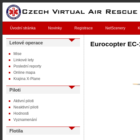
Úvodní stránka
Novinky
Registrace
NetScenery
K
Letové operace
Eurocopter EC-
Mise
Linkové lety
Poslední reporty
Online mapa
Krajina X-Plane
Piloti
Aktivní piloti
Neaktivní piloti
Hodnosti
Vyznamenání
Flotila