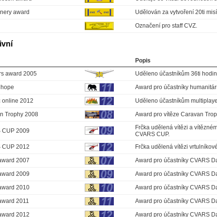
nery award
Udělován za vytvoření 20ti misí
Označení pro staff CVZ.
ivní
Popis
rs award 2005
Uděleno účastníkům 36ti hodi
n hope
Award pro účastníky humanitární
 online 2012
Uděleno účastníkům multiplay
n Trophy 2008
Award pro vítěze Caravan Tro
Frčka udělená vítězi a vítězn
 CUP 2009
CVARS CUP.
 CUP 2012
Frčka udělená vítězi vrtulník
award 2007
Award pro účastníky CVARS Da
award 2009
Award pro účastníky CVARS Da
award 2010
Award pro účastníky CVARS Da
award 2011
Award pro účastníky CVARS Da
award 2012
Award pro účastníky CVARS Da