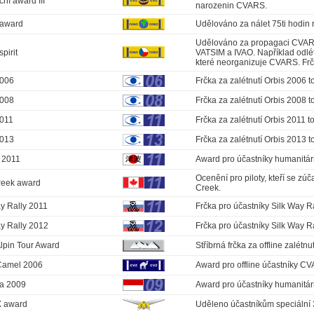
ní award III
narozenin CVARS.
 award
Udělováno za nálet 75ti hodin 
Udělováno za propagaci CVARS v
pirit
VATSIM a IVAO. Například odlét
které neorganizuje CVARS. Frčk
2006
Frčka za zalétnutí Orbis 2006 t
2008
Frčka za zalétnutí Orbis 2008 t
2011
Frčka za zalétnutí Orbis 2011 t
2013
Frčka za zalétnutí Orbis 2013 t
 2011
Award pro účastníky humanitár
Ocenění pro piloty, kteří se zú
reek award
Creek.
y Rally 2011
Frčka pro účastníky Silk Way R
ay Rally 2012
Frčka pro účastníky Silk Way R
Alpin Tour Award
Stříbrná frčka za offline zalétn
 Camel 2006
Award pro offline účastníky C
a 2009
Award pro účastníky humanitárn
X award
Uděleno účastníkům speciální 