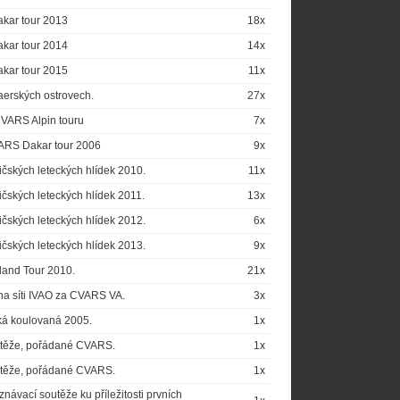
kar tour 2013
18x
kar tour 2014
14x
kar tour 2015
11x
aerských ostrovech.
27x
 CVARS Alpin touru
7x
VARS Dakar tour 2006
9x
ičských leteckých hlídek 2010.
11x
ičských leteckých hlídek 2011.
13x
ičských leteckých hlídek 2012.
6x
ičských leteckých hlídek 2013.
9x
Island Tour 2010.
21x
na síti IVAO za CVARS VA.
3x
ká koulovaná 2005.
1x
outěže, pořádané CVARS.
1x
outěže, pořádané CVARS.
1x
návací soutěže ku příležitosti prvních