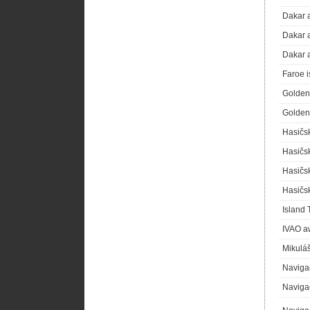
Dakar 
Dakar 
Dakar 
Faroe i
Golden
Golden
Hasičsk
Hasičsk
Hasičsk
Hasičsk
Island 
IVAO a
Mikulá
Naviga
Navigač