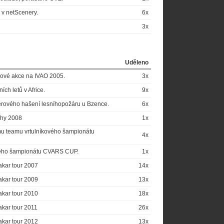
 v netScenery.
6x
3x
Uděleno
nové akce na IVAO 2005.
3x
ch letů v Africe.
9x
erového hašení lesníhopožáru u Bzence.
6x
phy 2008
1x
ému teamu vrtulníkového šampionátu
4x
ového šampionátu CVARS CUP.
1x
kar tour 2007
14x
kar tour 2009
13x
kar tour 2010
18x
kar tour 2011
26x
kar tour 2012
13x