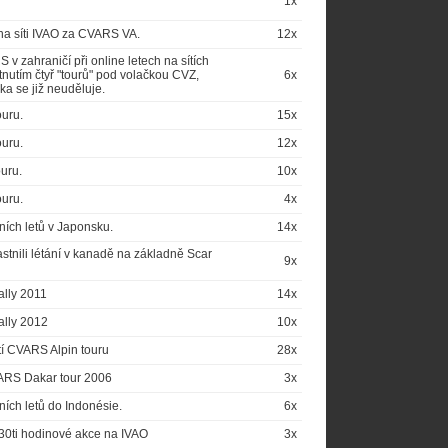
1x
na síti IVAO za CVARS VA.
12x
 zahraničí při online letech na sítích
nutím čtyř "tourů" pod volačkou CVZ,
6x
a se již neuděluje.
ouru.
15x
ouru.
12x
ouru.
10x
ouru.
4x
ních letů v Japonsku.
14x
častnili létání v kanadě na základně Scar
9x
ally 2011
14x
ally 2012
10x
utí CVARS Alpin touru
28x
VARS Dakar tour 2006
3x
ích letů do Indonésie.
6x
30ti hodinové akce na IVAO
3x