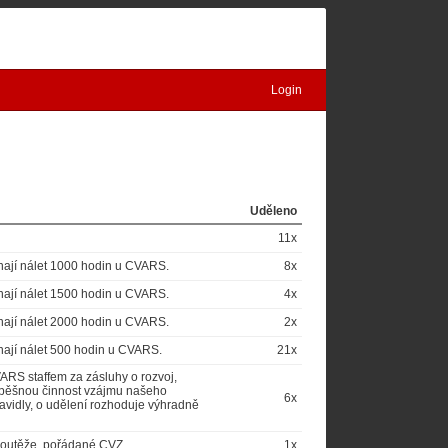
Login
Uděleno
11x
nají nálet 1000 hodin u CVARS.
8x
nají nálet 1500 hodin u CVARS.
4x
nají nálet 2000 hodin u CVARS.
2x
nají nálet 500 hodin u CVARS.
21x
RS staffem za zásluhy o rozvoj,
spěšnou činnost vzájmu našeho
6x
avidly, o udělení rozhoduje výhradně
 soutěže, pořádané CVZ.
1x