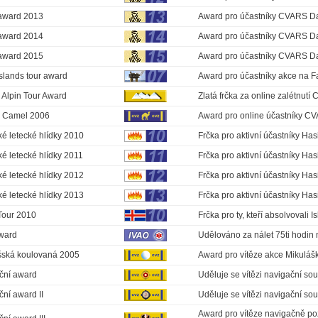
award 2013
Award pro účastníky CVARS Da
award 2014
Award pro účastníky CVARS Da
award 2015
Award pro účastníky CVARS Da
slands tour award
Award pro účastníky akce na F
 Alpin Tour Award
Zlatá frčka za online zalétnutí
 Camel 2006
Award pro online účastníky C
é letecké hlídky 2010
Frčka pro aktivní účastníky Has
é letecké hlídky 2011
Frčka pro aktivní účastníky Has
é letecké hlídky 2012
Frčka pro aktivní účastníky Has
é letecké hlídky 2013
Frčka pro aktivní účastníky Has
Tour 2010
Frčka pro ty, kteří absolvovali 
ward
Udělováno za nálet 75ti hodin 
šská koulovaná 2005
Award pro vítěze akce Mikuláš
ční award
Uděluje se vítězi navigační s
ní award II
Uděluje se vítězi navigační s
Award pro vítěze navigačně poz