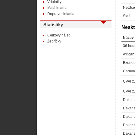
Vrtulníky
NetSce
Malá letadla
Dopravní letadla
Staff
Statistiky
Neakt
Celkový nálet
Název
Žebříčky
36 hou
Africa
Bzenec
Carava
CVARS
CVARS
Dakar 
Dakar 
Dakar 
Dakar 
Dakar 