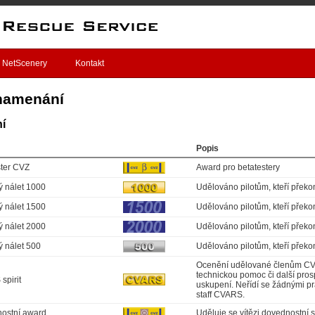
NetScenery
Kontakt
namenání
ní
Popis
ster CVZ
Award pro betatestery
ý nálet 1000
Udělováno pilotům, kteří překo
ý nálet 1500
Udělováno pilotům, kteří překo
ý nálet 2000
Udělováno pilotům, kteří překo
ý nálet 500
Udělováno pilotům, kteří překo
Ocenění udělované členům CVA
technickou pomoc či další pro
spirit
uskupení. Neřídí se žádnými pr
staff CVARS.
ostní award
Uděluje se vítězi dovednostní