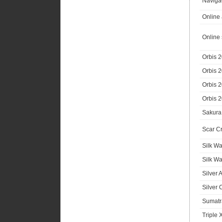
Navigač
Online
Online s
Orbis 
Orbis 
Orbis 
Orbis 
Sakura
Scar C
Silk Wa
Silk W
Silver 
Silver
Sumatr
Triple 