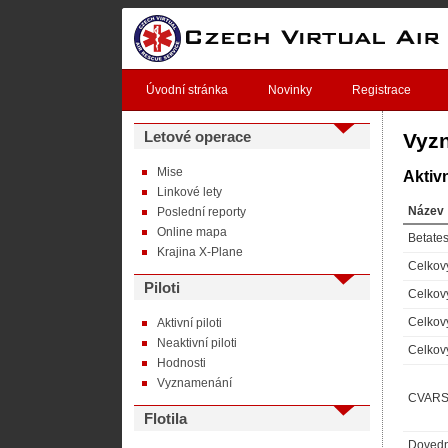
Úvodní stránka
Novinky
Registrace
Letové operace
Vyz
Mise
Aktiv
Linkové lety
Název
Poslední reporty
Online mapa
Betate
Krajina X-Plane
Celkov
Piloti
Celkov
Celkov
Aktivní piloti
Neaktivní piloti
Celkov
Hodnosti
Vyznamenání
CVARS 
Flotila
Dovedn