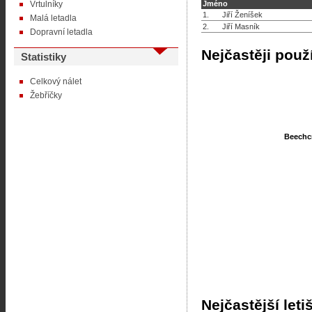
Vrtulníky
Jméno
1.
Jiří Ženíšek
Malá letadla
2.
Jiří Masník
Dopravní letadla
Nejčastěji použ
Statistiky
Celkový nálet
Žebříčky
Beechcr
Beechcr
Nejčastější leti