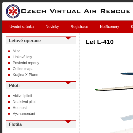
Úvodní stránka
Novinky
Registrace
NetScenery
K
Letové operace
Let L-410
Mise
Linkové lety
Poslední reporty
Online mapa
Krajina X-Plane
Piloti
Aktivní piloti
Neaktivní piloti
Hodnosti
Vyznamenání
Flotila