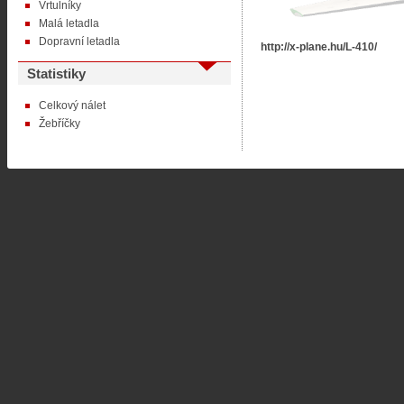
Vrtulníky
Malá letadla
Dopravní letadla
http://x-plane.hu/L-410/
Statistiky
Celkový nálet
Žebříčky