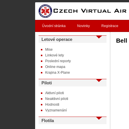
Úvodní stránka
Novinky
Registrace
Letové operace
Bell
Mise
Linkové lety
Poslední reporty
Online mapa
Krajina X-Plane
Piloti
Aktivní piloti
Neaktivní piloti
Hodnosti
Vyznamenání
Flotila