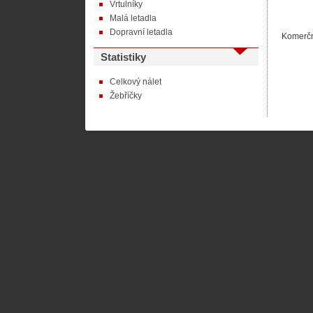
Vrtulníky
Malá letadla
Dopravní letadla
Komerčn
Statistiky
Celkový nálet
Žebříčky