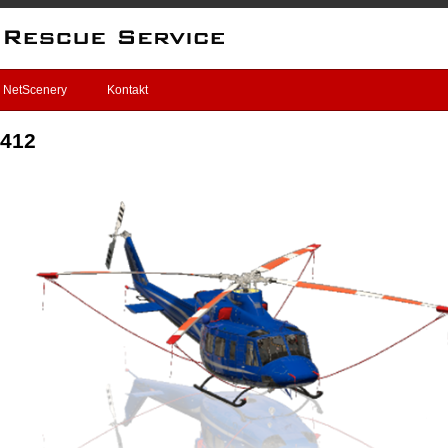
NetScenery
Kontakt
 412