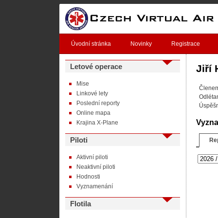
Úvodní stránka
Novinky
Registrace
Letové operace
Jiří
Mise
Člene
Linkové lety
Odléta
Poslední reporty
Úspěšn
Online mapa
Vyzn
Krajina X-Plane
Piloti
Re
Aktivní piloti
Neaktivní piloti
Hodnosti
Vyznamenání
Flotila