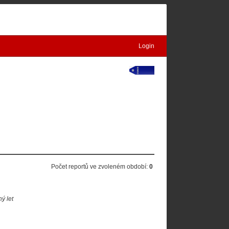
Login
Počet reportů ve zvoleném období:
0
ý let