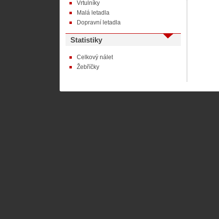
Vrtulníky
Malá letadla
Dopravní letadla
Statistiky
Celkový nálet
Žebříčky