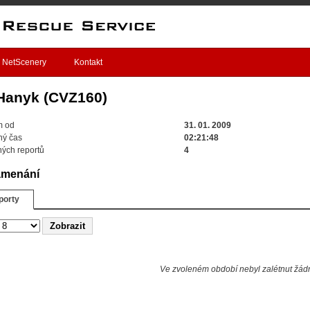
NetScenery
Kontakt
 Hanyk (CVZ160)
m od
31. 01. 2009
ný čas
02:21:48
ých reportů
4
amenání
porty
Ve zvoleném období nebyl zalétnut žádn