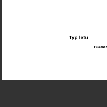
Typ letu
FSEcono
FSEcono