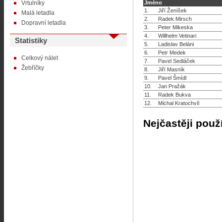
Vrtulníky
Jméno
1.
Jiří Ženíšek
Malá letadla
2.
Radek Mirsch
Dopravní letadla
3.
Peter Mikeska
4.
Willhelm Vetinari
Statistiky
5.
Ladislav Beláni
6.
Petr Medek
Celkový nálet
7.
Pavel Sedláček
Žebříčky
8.
Jiří Masník
9.
Pavel Šmídl
10.
Jan Pražák
11.
Radek Bukva
12.
Michal Kratochvíl
Nejčastěji použ