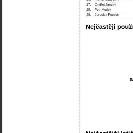
27.
Ondřej Jánský
28.
Petr Medek
29.
Jaroslav Popelár
Nejčastěji použ
E
E