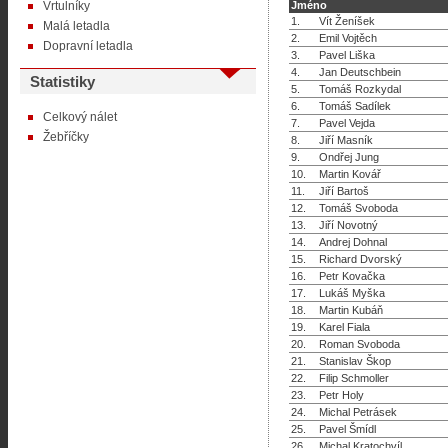
Vrtulníky
Jméno
1.
Vít Ženíšek
Malá letadla
2.
Emil Vojtěch
Dopravní letadla
3.
Pavel Liška
4.
Jan Deutschbein
Statistiky
5.
Tomáš Rozkydal
6.
Tomáš Sadílek
Celkový nálet
7.
Pavel Vejda
Žebříčky
8.
Jiří Masník
9.
Ondřej Jung
10.
Martin Kovář
11.
Jiří Bartoš
12.
Tomáš Svoboda
13.
Jiří Novotný
14.
Andrej Dohnal
15.
Richard Dvorský
16.
Petr Kovačka
17.
Lukáš Myška
18.
Martin Kubáň
19.
Karel Fiala
20.
Roman Svoboda
21.
Stanislav Škop
22.
Filip Schmoller
23.
Petr Holy
24.
Michal Petrásek
25.
Pavel Šmídl
26.
Michal Kratochvíl