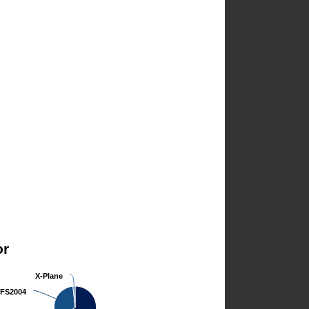
or
X-Plane
X-Plane
FS2004
FS2004