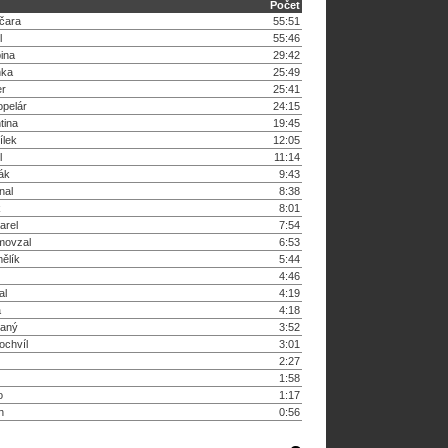
Počet
čara
55:51
l
55:46
ina
29:42
nka
25:49
er
25:41
opelár
24:15
tina
19:45
ílek
12:05
l
11:14
ák
9:43
nal
8:38
k
8:01
arel
7:54
movzal
6:53
ělík
5:44
4:46
al
4:19
a
4:18
saný
3:52
ochvíl
3:01
2:27
1:58
o
1:17
n
0:56