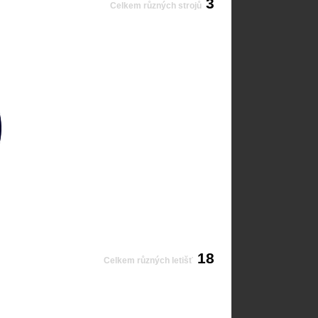
3
Celkem různých strojů
18
Celkem různých letišť