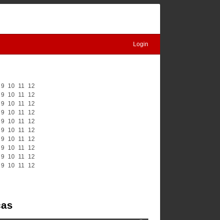
Login
9
10
11
12
9
10
11
12
9
10
11
12
9
10
11
12
9
10
11
12
9
10
11
12
9
10
11
12
9
10
11
12
9
10
11
12
9
10
11
12
čas