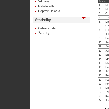
Vrtulníky
Jméno
1.
Ma
Malá letadla
2.
Ma
Dopravní letadla
3.
On
4.
To
Statistiky
5.
Mic
6.
On
Celkový nálet
7.
Lu
Žebříčky
8.
Ja
9.
Pa
10.
Ja
11.
An
12.
Ja
13.
Bra
14.
Ví
15.
Mic
16.
Pa
17.
Jiř
18.
Pe
19.
Pa
20.
Pet
21.
Mil
22.
To
23.
Kar
24.
Ja