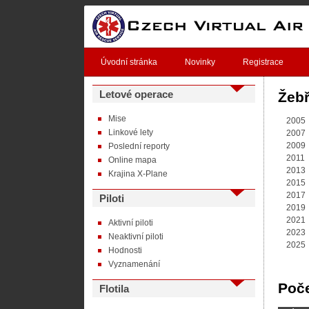
Úvodní stránka
Novinky
Registrace
Letové operace
Žebř
Mise
2005
Linkové lety
2007
2009
Poslední reporty
2011
Online mapa
2013
Krajina X-Plane
2015
2017
Piloti
2019
2021
Aktivní piloti
2023
Neaktivní piloti
2025
Hodnosti
Vyznamenání
Poče
Flotila