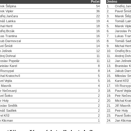
Počet
Jméno
rek Štěpina
54
1.
Ondřej Jan
rek Vipler
36
2.
Pavel Šmíd
dřej Jančara
22
3.
Marek Štěp
máš Lainka
19
4.
Tomáš Lai
hal Hertl
18
5.
Marek Vipl
dřej Brzák
16
6.
Jaroslav P
kas Trantina
16
7.
Lukas Tran
kub Darmovzal
15
8.
Tomáš Sad
vel Šmídl
14
9.
Michal Hert
n Jelínek
12
10.
Ondřej Brz
drej Dohnal
11
11.
Andrej Doh
roslav Popelár
11
12.
Jan Jelíne
nislav Karel
8
13.
Branislav K
t Rozsypal
8
14.
Jakub Dar
hal Kratochvíl
5
15.
Miloslav Sm
vel Vejda
5
16.
Karel Kříž
í Masník
4
17.
Vít Rozsyp
tr Nečesaný
3
18.
Pavel Vejd
vel Šotko
2
19.
Petr Neče
r Holy
2
20.
Michal Krat
oslav Smělík
2
21.
Jiří Masník
máš Sadílek
2
22.
Petr Holy
el Kříž
2
23.
Pavel Šotk
n Klicman
1
24.
Jan Klicma