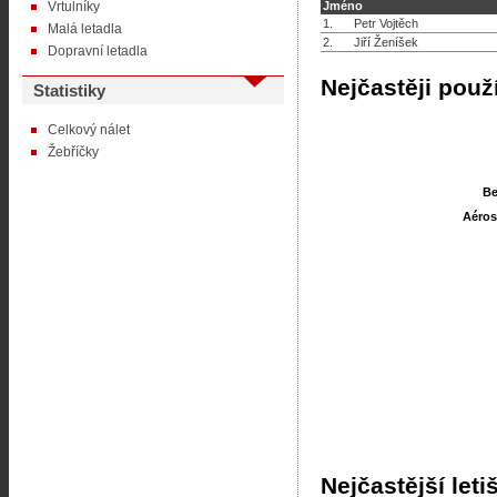
Vrtulníky
Jméno
1.
Petr Vojtěch
Malá letadla
2.
Jiří Ženíšek
Dopravní letadla
Nejčastěji použ
Statistiky
Celkový nálet
Žebříčky
Be
Be
Aéros
Aéros
Nejčastější leti