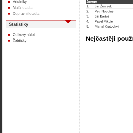
Vrtulníky
Jméno
1.
Jiří Ženíšek
Malá letadla
2.
Petr Novotný
Dopravní letadla
3.
Jiří Bartoš
4.
Pavel Mikule
Statistiky
5.
Michal Kratochvíl
Celkový nálet
Nejčastěji použ
Žebříčky