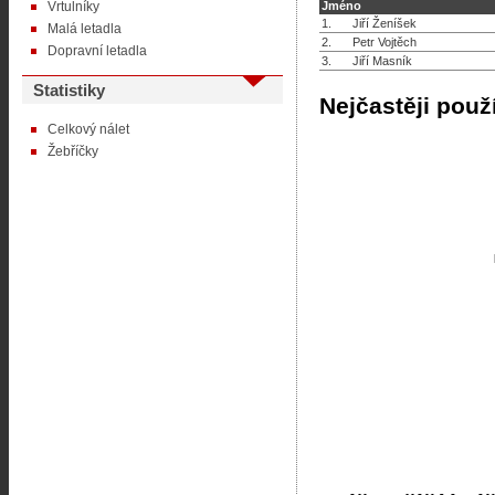
Vrtulníky
Jméno
1.
Jiří Ženíšek
Malá letadla
2.
Petr Vojtěch
Dopravní letadla
3.
Jiří Masník
Statistiky
Nejčastěji použ
Celkový nálet
Žebříčky