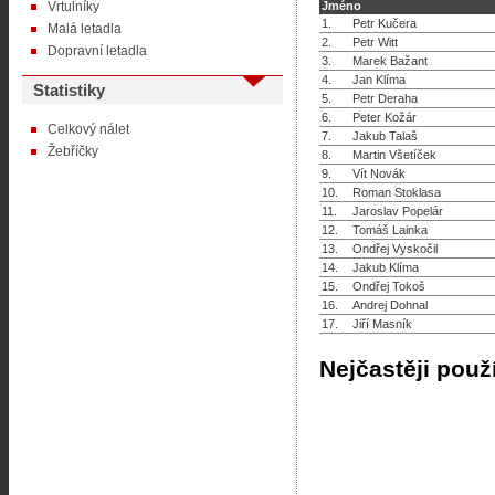
Vrtulníky
Jméno
1.
Petr Kučera
Malá letadla
2.
Petr Witt
Dopravní letadla
3.
Marek Bažant
4.
Jan Klíma
Statistiky
5.
Petr Deraha
6.
Peter Kožár
Celkový nálet
7.
Jakub Talaš
Žebříčky
8.
Martin Všetíček
9.
Vít Novák
10.
Roman Stoklasa
11.
Jaroslav Popelár
12.
Tomáš Lainka
13.
Ondřej Vyskočil
14.
Jakub Klíma
15.
Ondřej Tokoš
16.
Andrej Dohnal
17.
Jiří Masník
Nejčastěji použ