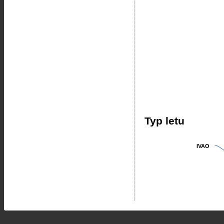
Typ letu
IVAO
IVAO