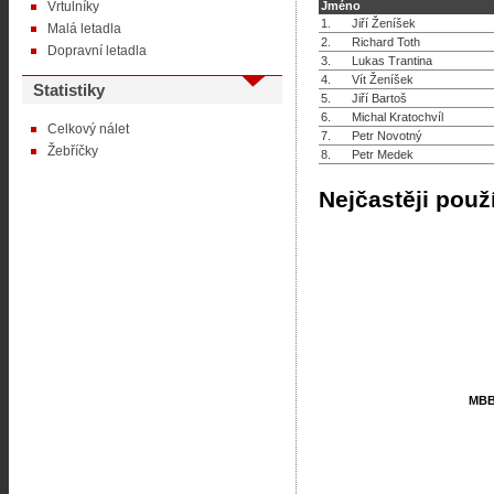
Vrtulníky
Jméno
1.
Jiří Ženíšek
Malá letadla
2.
Richard Toth
Dopravní letadla
3.
Lukas Trantina
4.
Vít Ženíšek
Statistiky
5.
Jiří Bartoš
6.
Michal Kratochvíl
Celkový nálet
7.
Petr Novotný
Žebříčky
8.
Petr Medek
Nejčastěji použ
MBB
MBB