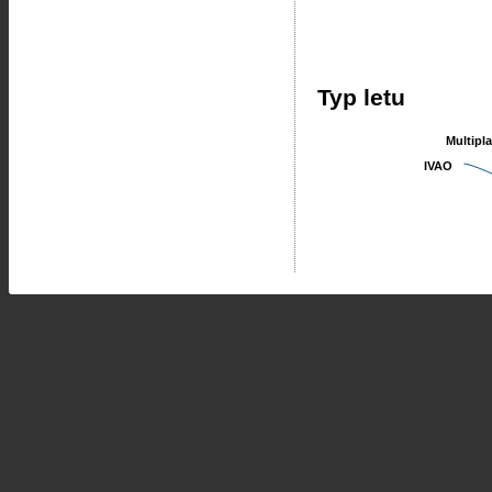
Typ letu
Multipl
Multipl
IVAO
IVAO