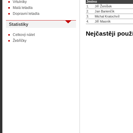
Vrtulníky
Jméno
1.
Jiří Ženíšek
Malá letadla
2.
Jan Barienčík
Dopravní letadla
3.
Michal Kratochvíl
4.
Jiří Masník
Statistiky
Nejčastěji použ
Celkový nálet
Žebříčky