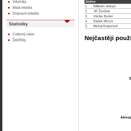
Vrtulníky
Jméno
1.
Willhelm Vetinari
Malá letadla
2.
Jiří Ženíšek
Dopravní letadla
3.
Václav Burian
4.
Radek Mirsch
Statistiky
5.
Michal Kratochvíl
Celkový nálet
Nejčastěji použ
Žebříčky
E
E
Aérosp
Aérosp