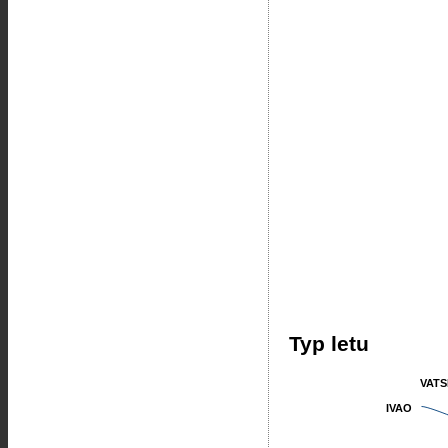
Typ letu
VATS
VATS
IVAO
IVAO