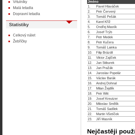
Vrtulníky
Jméno
1.
Pavel Hlaváček
Malá letadla
2.
Petr Červený
Dopravní letadla
3.
Tomáš Pešák
4.
Karel Kříž
Statistiky
5.
Ondřej Mastík
6.
Josef Trýb
Celkový nálet
7.
Petr Medek
Žebříčky
8.
Petr Kučera
9.
Tomáš Lainka
10.
Filip Brázdil
11.
Viktor Zajíček
12.
Jan Stiburek
13.
Jan Pražák
14.
Jaroslav Popelár
15.
Václav Barák
16.
Andrej Dohnal
17.
Milan Žejdlík
18.
Petr Witt
19.
Josef Kreutzer
20.
Miloslav Smělík
21.
Tomáš Sadílek
22.
Martin Všetíček
23.
Jiří Masník
Nejčastěji použ