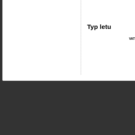
Typ letu
VAT
VAT