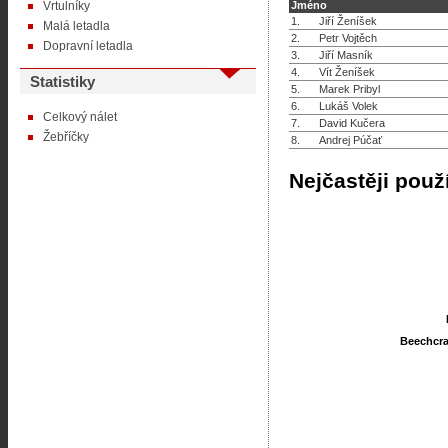
Vrtulníky
Jméno
1.
Jiří Ženíšek
Malá letadla
2.
Petr Vojtěch
Dopravní letadla
3.
Jiří Masník
4.
Vít Ženíšek
Statistiky
5.
Marek Pribyl
6.
Lukáš Volek
Celkový nálet
7.
David Kučera
Žebříčky
8.
Andrej Púčať
Nejčastěji použ
Beechcraf
Beechcraf