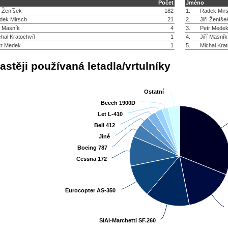
Počet
Jméno
í Ženíšek
182
1.
Radek Mir
dek Mirsch
21
2.
Jiří Ženíše
í Masník
4
3.
Petr Mede
hal Kratochvíl
1
4.
Jiří Masník
tr Medek
1
5.
Michal Krat
astěji používaná letadla/vrtulníky
Ostatní
Ostatní
Beech 1900D
Beech 1900D
Let L-410
Let L-410
Bell 412
Bell 412
Jiné
Jiné
Boeing 787
Boeing 787
Cessna 172
Cessna 172
Eurocopter AS-350
Eurocopter AS-350
SIAI-Marchetti SF.260
SIAI-Marchetti SF.260