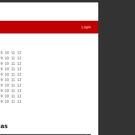
Login
9
10
11
12
9
10
11
12
9
10
11
12
9
10
11
12
9
10
11
12
9
10
11
12
9
10
11
12
9
10
11
12
9
10
11
12
9
10
11
12
čas