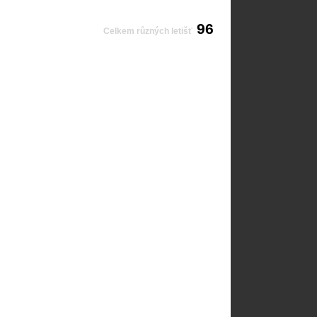
96
Celkem různých letišť