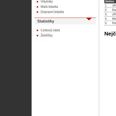
Vrtulníky
Jméno
1.
Jiř
Malá letadla
2.
Ra
Dopravní letadla
3.
Jiř
4.
Mic
Statistiky
5.
Pe
Celkový nálet
Nejč
Žebříčky