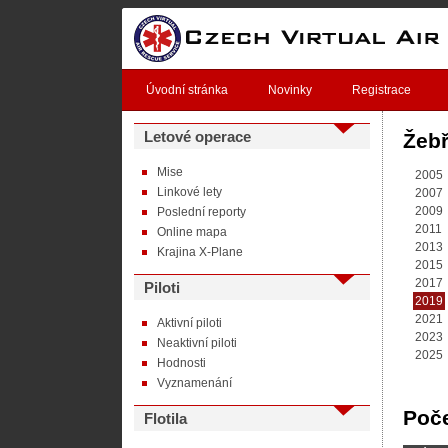
Úvodní stránka
Novinky
Registrace
Letové operace
Žebř
Mise
2005
Linkové lety
2007
2009
Poslední reporty
2011
Online mapa
2013
Krajina X-Plane
2015
2017
Piloti
2019
2021
Aktivní piloti
2023
Neaktivní piloti
2025
Hodnosti
Vyznamenání
Poče
Flotila