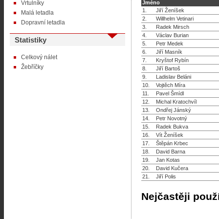
Vrtulníky
Jméno
1.
Jiří Ženíšek
Malá letadla
2.
Willhelm Vetinari
Dopravní letadla
3.
Radek Mirsch
4.
Václav Burian
Statistiky
5.
Petr Medek
6.
Jiří Masník
Celkový nálet
7.
Kryštof Rybín
Žebříčky
8.
Jiří Bartoš
9.
Ladislav Beláni
10.
Vojtěch Míra
11.
Pavel Šmídl
12.
Michal Kratochvíl
13.
Ondřej Jánský
14.
Petr Novotný
15.
Radek Bukva
16.
Vít Ženíšek
17.
Štěpán Krbec
18.
David Barna
19.
Jan Kotas
20.
David Kučera
21.
Jiří Polis
Nejčastěji použ