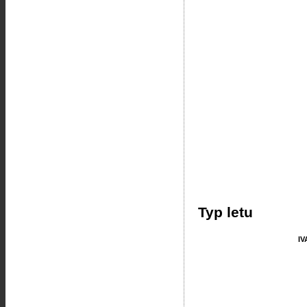
Typ letu
IV
IV