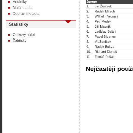
Vrtulníky
Jméno
1.
Jiří Ženíšek
Malá letadla
2.
Radek Mirsch
Dopravní letadla
3.
Willhelm Vetinari
4.
Petr Medek
Statistiky
5.
Jiří Masník
6.
Ladislav Beláni
Celkový nálet
7.
Pavel Blizenec
Žebříčky
8.
Vít Ženíšek
9.
Radek Bukva
10.
Richard Dluhoš
11.
Tomáš Pešák
Nejčastěji použ