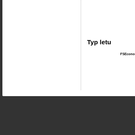
Typ letu
FSEcon
FSEcon