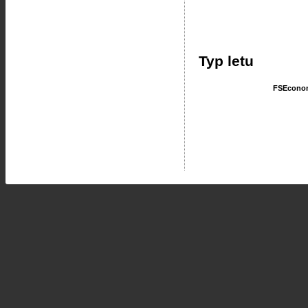
Typ letu
FSEcono
FSEcono