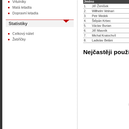
Vrtulníky
Jméno
1.
Jiří Ženíšek
Malá letadla
2.
Willhelm Vetinari
Dopravní letadla
3.
Petr Medek
4.
Štěpán Krbec
Statistiky
5.
Václav Burian
6.
Jiří Masník
Celkový nálet
7.
Michal Kratochvíl
Žebříčky
8.
Ladislav Beláni
Nejčastěji použ