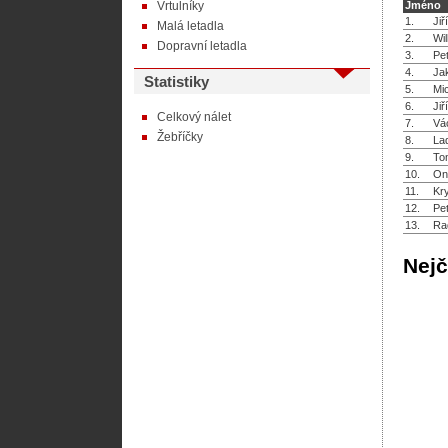
Vrtulníky
Jméno
1.
Jiř
Malá letadla
2.
Wil
Dopravní letadla
3.
Pet
4.
Ja
Statistiky
5.
Mic
6.
Jiř
Celkový nálet
7.
Vá
Žebříčky
8.
Lad
9.
To
10.
On
11.
Kr
12.
Pet
13.
Ra
Nejč