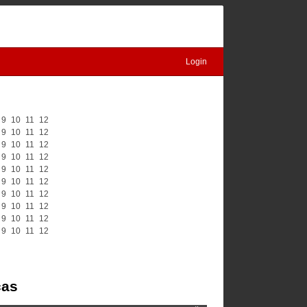
Login
9
10
11
12
9
10
11
12
9
10
11
12
9
10
11
12
9
10
11
12
9
10
11
12
9
10
11
12
9
10
11
12
9
10
11
12
9
10
11
12
čas