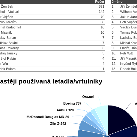
Počet
Jméno
í Ženíšek
871
1.
Jiří Ženíše
lhelm Vetinari
142
2.
Willhelm Vet
r Vojtěch
70
3.
Jakub Jaro
kub Jarolím
60
4.
Petr Vojtěc
hal Kratochvíl
10
5.
Václav Bur
í Masník
10
6.
Tomas Pok
clav Burian
7
7.
Ladislav Be
islav Beláni
7
8.
Michal Krat
mas Pokorny
6
9.
Ondřej Já
dřej Jánský
5
10.
Petr Witt
yštof Rybín
4
11.
Jiří Masník
r Witt
4
12.
Kryštof Ry
dek Bukva
1
13.
Radek Buk
astěji používaná letadla/vrtulníky
Ostatní
Ostatní
Boeing 737
Boeing 737
A
A
Airbus 320
Airbus 320
McDonnell Douglas MD-80
McDonnell Douglas MD-80
Zlin Z-242
Zlin Z-242