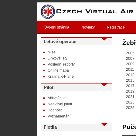
Úvodní stránka
Novinky
Registrace
Letové operace
Žeb
Mise
2005
Linkové lety
2007
2009
Poslední reporty
2011
Online mapa
2013
Krajina X-Plane
2015
2017
Piloti
2019
2021
Aktivní piloti
2023
Neaktivní piloti
2025
Hodnosti
Vyznamenání
Poče
Flotila