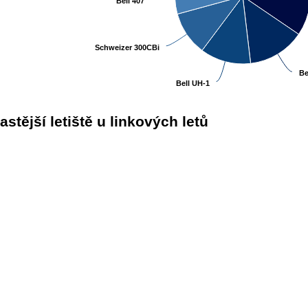
Bell 407
Bell 407
Schweizer 300CBi
Schweizer 300CBi
Be
Be
Bell UH-1
Bell UH-1
astější letiště u linkových letů