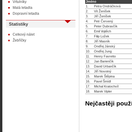
Vrtulníky
Jméno
1.
Petra Ondráčková
Malá letadla
2.
Vít Ženíšek
Dopravní letadla
3.
Jiří Ženíšek
4.
Petr Červený
Statistiky
5.
Peter Dubravčík
6.
Emil Vojtěch
Celkový nálet
7.
Filip Ložek
Žebříčky
8.
Jiří Masník
9.
Ondřej Jánský
10.
Ondřej Jung
11.
Henry Favretto
12.
Jan Barienčík
13.
David Urbančík
14.
Jiří Novotný
15.
Marek Štěpina
16.
Pavel Šmídl
17.
Michal Kratochvíl
18.
Marek Vipler
Nejčastěji použ