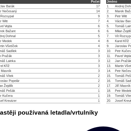
Počet
Jméno
clav Barák
17
1.
Andrej Doh
tr Nečesaný
14
2.
Marek Baž
t Rozsypal
9
3.
Petr Witt
r Witt
7
4.
Václav Bar
vel Vejda
6
5.
Tomáš Lai
rek Bažant
6
6.
Milan Žejdl
drej Dohnal
5
7.
Vít Rozsyp
tr Medek
4
8.
Karel Kříž
rtin Všetíček
4
9.
Jaroslav P
máš Sadílek
3
10.
Petr Kučer
n Pražák
3
11.
Pavel Vejd
máš Lainka
3
12.
Jan Pražá
el Kříž
3
13.
Martin Vše
í Masník
3
14.
Petr Neče
máš Vítek
2
15.
Tomáš Peš
roslav Popelár
2
16.
Tomáš Sad
an Žejdlík
2
17.
Jiří Masník
máš Pešák
1
18.
Petr Mede
tr Kučera
1
19.
Tomáš Vít
sef Kreutzer
1
20.
Josef Kreu
astěji používaná letadla/vrtulníky