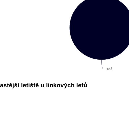
Jiné
Jiné
astější letiště u linkových letů