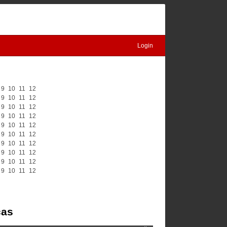
Login
9
10
11
12
9
10
11
12
9
10
11
12
9
10
11
12
9
10
11
12
9
10
11
12
9
10
11
12
9
10
11
12
9
10
11
12
9
10
11
12
čas