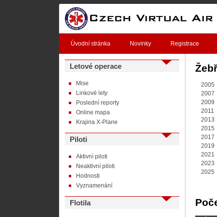
Úvodní stránka
Novinky
Registrace
Letové operace
Žebř
Mise
2005
Linkové lety
2007
2009
Poslední reporty
2011
Online mapa
2013
Krajina X-Plane
2015
2017
Piloti
2019
2021
Aktivní piloti
2023
Neaktivní piloti
2025
Hodnosti
Vyznamenání
Poče
Flotila