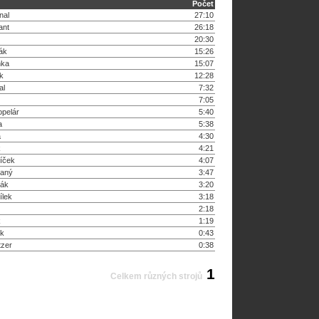
Počet
nal
27:10
ant
26:18
20:30
ák
15:26
nka
15:07
ík
12:28
al
7:32
7:05
opelár
5:40
a
5:38
a
4:30
k
4:21
tíček
4:07
saný
3:47
ák
3:20
ílek
3:18
2:18
k
1:19
ek
0:43
tzer
0:38
1
Celkem různých strojů