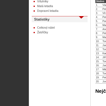
Vrtulníky
Jméno
1.
Vá
Malá letadla
2.
Pe
Dopravní letadla
3.
Ví
4.
Pet
Statistiky
5.
Pa
6.
Ma
Celkový nálet
7.
An
Žebříčky
8.
Pe
9.
Ma
10.
To
11.
Ja
12.
To
13.
Kar
14.
Jiř
15.
To
16.
Ja
17.
Mil
18.
To
19.
Pe
20.
Jo
Nejč