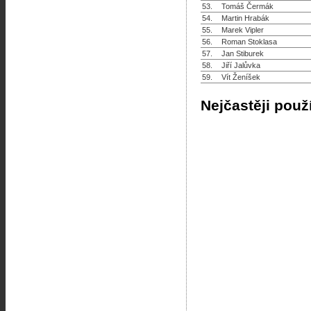
53.
Tomáš Čermák
54.
Martin Hrabák
55.
Marek Vipler
56.
Roman Stoklasa
57.
Jan Stiburek
58.
Jiří Jalůvka
59.
Vít Ženíšek
Nejčastěji použ