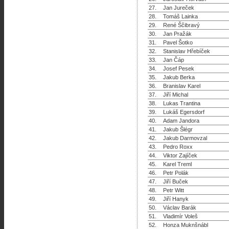
27.
Jan Jureček
28.
Tomáš Lainka
29.
René Ščibravý
30.
Jan Pražák
31.
Pavel Šotko
32.
Stanislav Hřebíček
33.
Jan Čáp
34.
Josef Pesek
35.
Jakub Berka
36.
Branislav Karel
37.
Jiří Michal
38.
Lukas Trantina
39.
Lukáš Egersdorf
40.
Adam Jandora
41.
Jakub Šlégr
42.
Jakub Darmovzal
43.
Pedro Roxx
44.
Viktor Zajíček
45.
Karel Treml
46.
Petr Polák
47.
Jiří Buček
48.
Petr Witt
49.
Jiří Hanyk
50.
Václav Barák
51.
Vladimír Voleš
52.
Honza Muknšnábl