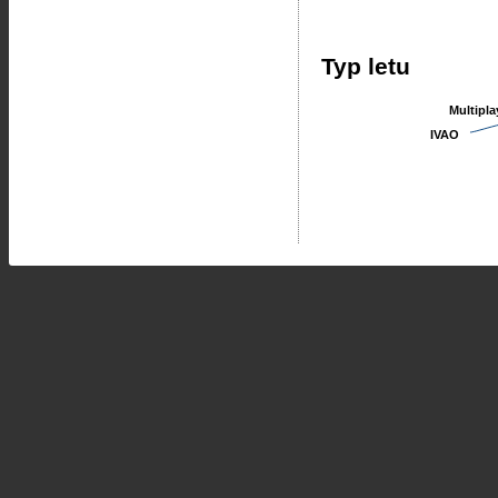
Typ letu
Multipla
Multipla
IVAO
IVAO