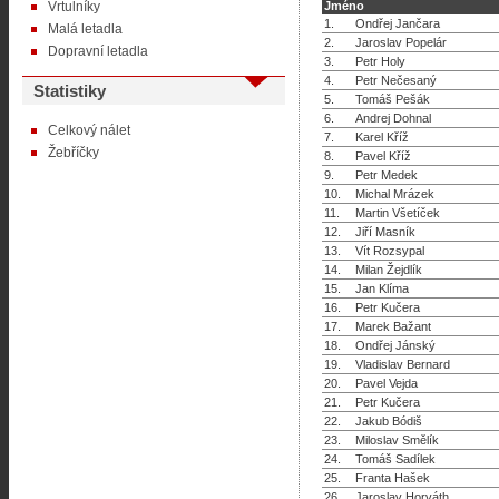
Vrtulníky
Jméno
1.
Ondřej Jančara
Malá letadla
2.
Jaroslav Popelár
Dopravní letadla
3.
Petr Holy
4.
Petr Nečesaný
Statistiky
5.
Tomáš Pešák
6.
Andrej Dohnal
Celkový nálet
7.
Karel Kříž
Žebříčky
8.
Pavel Kříž
9.
Petr Medek
10.
Michal Mrázek
11.
Martin Všetíček
12.
Jiří Masník
13.
Vít Rozsypal
14.
Milan Žejdlík
15.
Jan Klíma
16.
Petr Kučera
17.
Marek Bažant
18.
Ondřej Jánský
19.
Vladislav Bernard
20.
Pavel Vejda
21.
Petr Kučera
22.
Jakub Bódiš
23.
Miloslav Smělík
24.
Tomáš Sadílek
25.
Franta Hašek
26.
Jaroslav Horváth