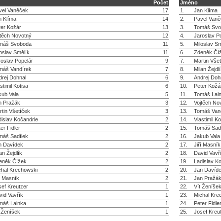
Počet
Jméno
vel Vaněček
17
1.
Jan Klíma
n Klíma
14
2.
Pavel Van
ter Kožár
13
3.
Tomáš Svo
jtěch Novotný
12
4.
Jaroslav P
máš Svoboda
11
5.
Miloslav Sm
oslav Smělík
11
6.
Zdeněk Čí
roslav Popelár
9
7.
Martin Vše
máš Vandírek
7
8.
Milan Žejdl
drej Dohnal
6
9.
Andrej Doh
stimil Kotisa
6
10.
Peter Kožá
kub Vala
5
11.
Tomáš Lai
n Pražák
3
12.
Vojtěch No
rtin Všetíček
3
13.
Tomáš Van
dislav Kočandrle
2
14.
Vlastimil Ko
er Fidler
2
15.
Tomáš Sad
máš Sadílek
2
16.
Jakub Vala
n Davídek
2
17.
Jiří Masník
an Žejdlík
2
18.
David Vavř
eněk Čížek
2
19.
Ladislav K
chal Krechowski
2
20.
Jan Davíd
í Masník
2
21.
Jan Pražá
sef Kreutzer
1
22.
Vít Ženíše
vid Vavřík
1
23.
Michal Kre
máš Lainka
1
24.
Peter Fidle
t Ženíšek
1
25.
Josef Kreu