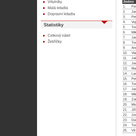
Vrtulníky
Jméno
1.
Pa
Malá letadla
2.
Ja
Dopravní letadla
3.
Pe
4.
Vo
Statistiky
5.
To
6.
Mil
Celkový nálet
7.
Ja
Žebříčky
8.
To
9.
An
10.
Vla
11.
Ja
12.
Ja
13.
Ma
14.
La
15.
Pet
16.
To
17.
Ja
18.
Mil
19.
Zd
20.
Mi
21.
Jiř
22.
Jo
23.
Da
24.
To
25.
Ví