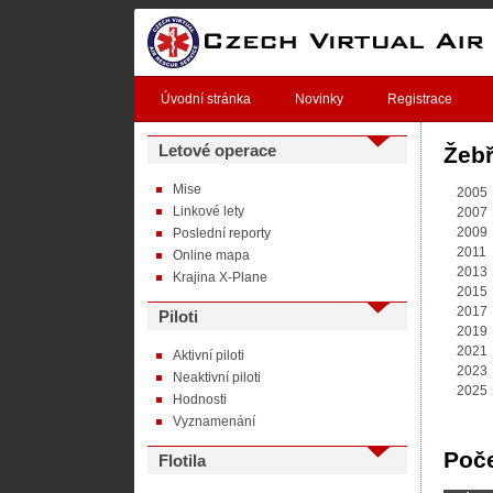
Úvodní stránka
Novinky
Registrace
Letové operace
Žebř
Mise
2005
Linkové lety
2007
2009
Poslední reporty
2011
Online mapa
2013
Krajina X-Plane
2015
2017
Piloti
2019
2021
Aktivní piloti
2023
Neaktivní piloti
2025
Hodnosti
Vyznamenání
Poče
Flotila