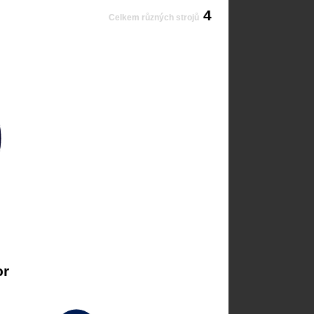
4
Celkem různých strojů
or