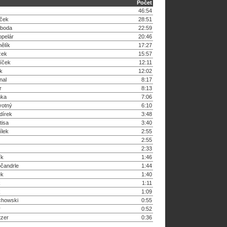
Počet
46:54
ěček
28:51
boda
22:59
opelár
20:46
ělík
17:27
žek
15:57
tíček
12:11
ík
12:02
nal
8:17
r
8:13
nka
7:06
votný
6:10
dírek
3:48
tisa
3:40
ílek
2:55
2:55
2:33
ík
1:46
očandrle
1:44
ek
1:40
k
1:11
k
1:09
chowski
0:55
r
0:52
tzer
0:36