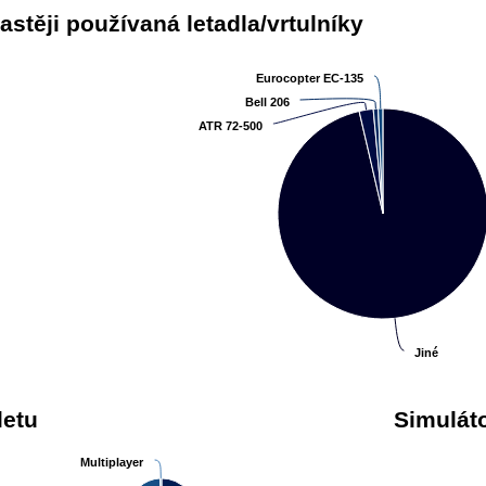
astěji používaná letadla/vrtulníky
Eurocopter EC-135
Eurocopter EC-135
Bell 206
Bell 206
ATR 72-500
ATR 72-500
Jiné
Jiné
letu
Simulát
Multiplayer
Multiplayer