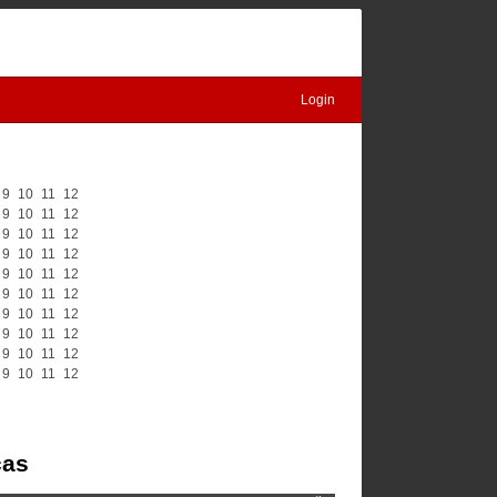
Login
9
10
11
12
9
10
11
12
9
10
11
12
9
10
11
12
9
10
11
12
9
10
11
12
9
10
11
12
9
10
11
12
9
10
11
12
9
10
11
12
čas