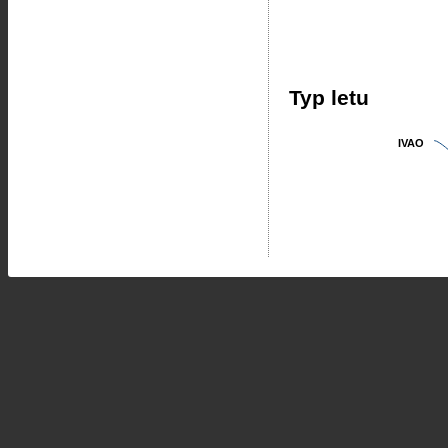
Typ letu
IVAO
IVAO