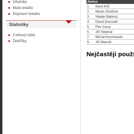
Vrtulníky
Jméno
1.
Karel Kříž
Malá letadla
2.
Martin Všetíček
Dopravní letadla
3.
Vladan Babický
4.
David Dosoudil
Statistiky
5.
Petr Garaj
6.
Jiří Stejskal
Celkový nálet
7.
Michal Krechowski
Žebříčky
8.
Jiří Masník
Nejčastěji použ