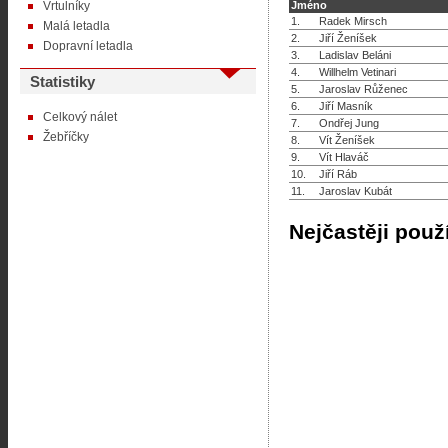
Vrtulníky
Jméno
1.
Radek Mirsch
Malá letadla
2.
Jiří Ženíšek
Dopravní letadla
3.
Ladislav Beláni
4.
Willhelm Vetinari
Statistiky
5.
Jaroslav Růženec
6.
Jiří Masník
Celkový nálet
7.
Ondřej Jung
Žebříčky
8.
Vít Ženíšek
9.
Vít Hlaváč
10.
Jiří Ráb
11.
Jaroslav Kubát
Nejčastěji použ