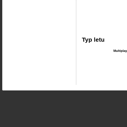
Typ letu
Multipla
Multipla